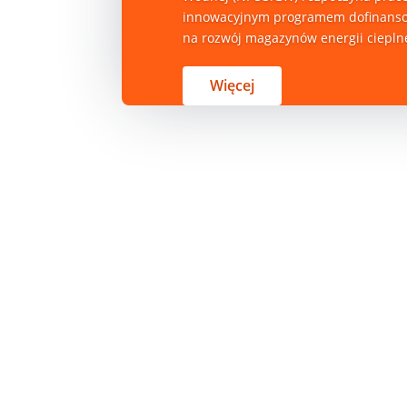
innowacyjnym programem dofinans
na rozwój magazynów energii cieplnej
Więcej