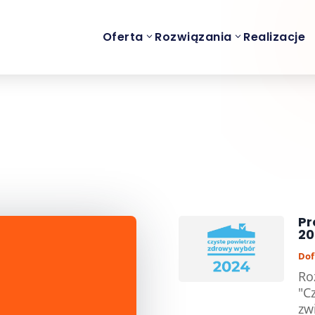
Oferta
Rozwiązania
Realizacje
Pr
20
Dof
Ro
"C
zw