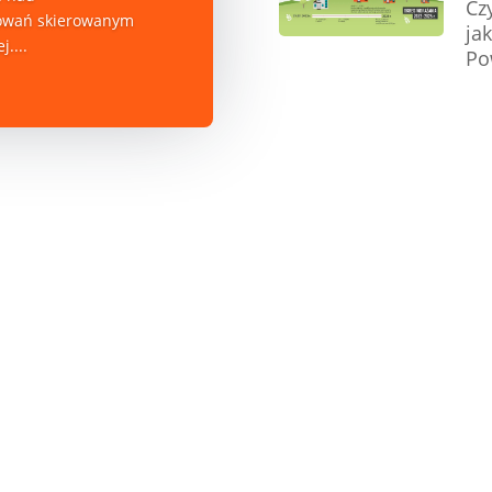
Cz
owań skierowanym
ja
....
Po