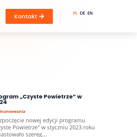
PL
DE
EN
Kontakt

ogram „Czyste Powietrze” w
24
inansowania
zpoczęcie nowej edycji programu
zyste Powietrze" w styczniu 2023 roku
iastowało szereg...