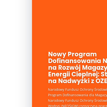
Nowy Program
Dofinansowania 
na Rozwój Magaz
Energii Cieplnej: S
na Nadwyżki z OZ
Narodowy Fundusz Ochrony Środowis
Program Dofinansowania dla Magazy
Narodowy Fundusz Ochrony Środowis
Wodnej (NFOŚiGW) rozpoczyna prac