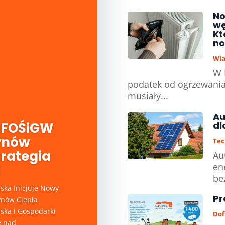
No
wę
Kt
no
Wia
W 
podatek od ogrzewania
musiały...
Au
dl
NFOŚiGW
ynów
Tec
trategia
Au
en
E
be
ka Inicjuje Nowy
Pr
nów Ciepła
ka i Gospodarki
Dof
e nad