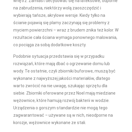
wnętrz. Zamiast decydować się na lateksowe, odporne
na zabrudzenia, niektórzy wolą zaoszczędzić i
wybierają tańsze, akrylowe wersje. Kiedy tylko na
ścianie pojawią się plamy zaczynają się problemy z
myciem powierzchni – wraz z brudem znika też kolor. W
rezultacie cała ściana wymaga ponownego malowania,
co pociąga za sobą dodatkowe koszty.
Podobnie sytuacja przedstawia się w przypadku
rozwiązań, które mają dbać o ogrzewanie domu lub
wody. Te ostatnie, czyli zbiorniki buforowe, muszą być
wykonane z najwyższej jakości materiałów, dlatego
warto zwrócić na nie uwagę, szukając sprzętu dla
siebie. Zbiorniki oferowane przez Noel mają miedziane
wężownice, które hamują rozwój bakterii w wodzie.
Urządzenia o gorszym standardzie nie mogą tego
zagwarantować – używane są w nich, nieodporne na
korozje, wężownice wykonane ze stali.