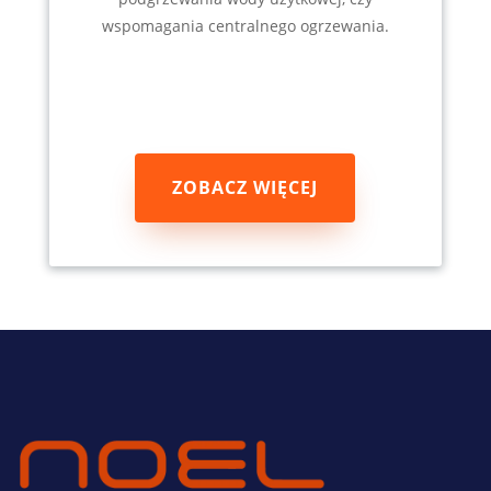
wspomagania centralnego ogrzewania.
ZOBACZ WIĘCEJ