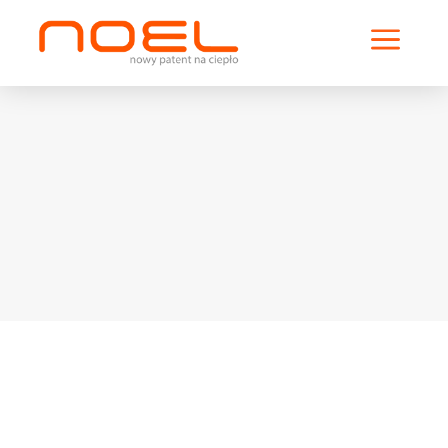
a
Solifer