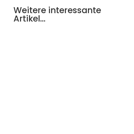
Weitere interessante
Artikel…
Heizkosten gehören zu den größten
Posten im Haushaltsbudget. Immer
mehr Menschen entscheiden sich daher
für...
Legionellen sind wasserübertragene
Bakterien, die die sogenannte