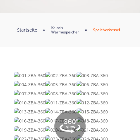
Kaloris
Startseite
Speicherkessel
9
9
Wärmespeicher