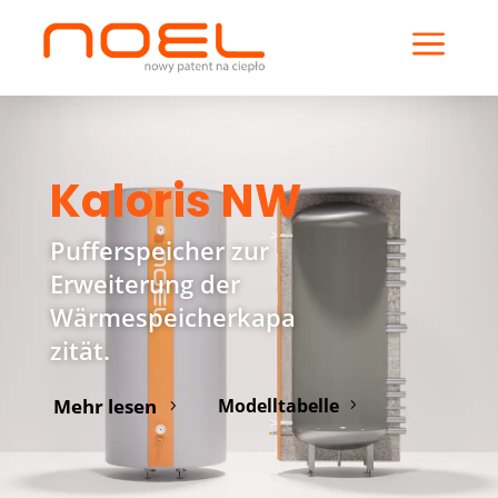
a
Kaloris NW
Pufferspeicher zur
Erweiterung der
Wärmespeicherkapa
zität.
Mehr lesen
Modelltabelle
5
5