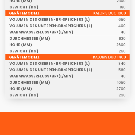
2300
180
KALORIS DUO 1000
650
400
40
920
2600
260
KALORIS DUO 1400
840
560
40
1050
2700
290