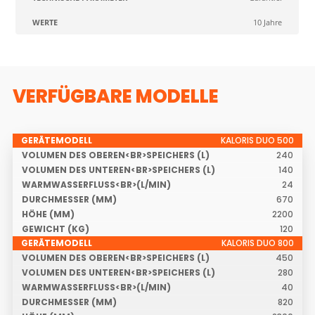
10 Jahre
VERFÜGBARE MODELLE
KALORIS DUO 500
VOLUMEN DES
VOLUMEN D
240
GERÄTEMODELL
OBEREN<BR>SPEICHERS
UNTEREN<BR
140
(L)
(L)
24
670
2200
120
KALORIS DUO 800
450
280
40
820