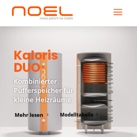
a
Kaloris
DUO
Kombinierter
Pufferspeicher für
kleine Heizräume.
Mehr lesen
Modelltabelle
5
5