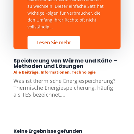
zu wechseln. Dieser einfache Satz hat
wichtige Folgen für Verbraucher, die
den Umfang ihrer Rechte oft nicht
vollständig...
Lesen Sie mehr
Speicherung von Wärme und Kälte –
Methoden und Lösungen
Alle Beiträge
,
Informationen
,
Technologie
Was ist thermische Energiespeicherung?
Thermische Energiespeicherung, häufig
als TES bezeichnet,...
Keine Ergebnisse gefunden