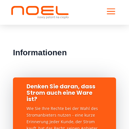
a
Informationen
Denken Sie daran, dass
Strom auch eine Ware
ist?
Wie Sie Ihre Rechte bei der Wahl des
Stromanbieters nutzen - eine kurze
Erinnerung Jeder Kunde, der Strom
kauft, hat das Recht, seinen Anbieter