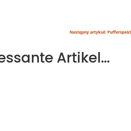
Następny artykuł: Pufferspeic
essante Artikel…
Posten im Haushaltsbudget. Immer mehr Menschen entsch