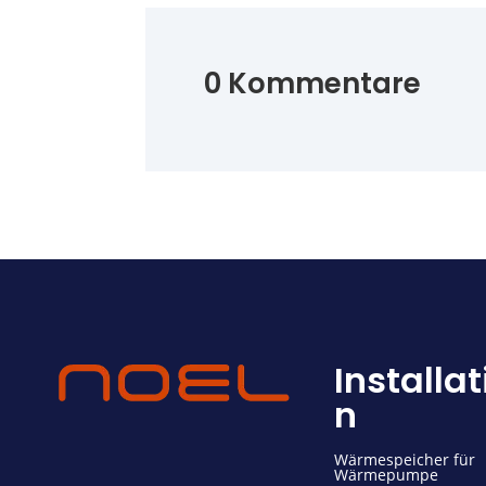
0 Kommentare
Installa
n
Wärmespeicher für
Wärmepumpe