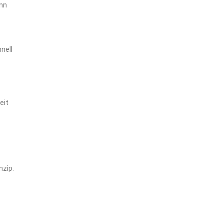
ann
hnell
eit
nzip.