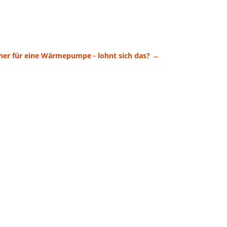
her für eine Wärmepumpe - lohnt sich das?
→
eiden sich daher für...