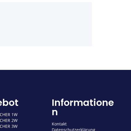
ebot
Informatione
n
ICHER 1W
ICHER 2W
Kontakt
ICHER 3W
Datenschutzerklärung